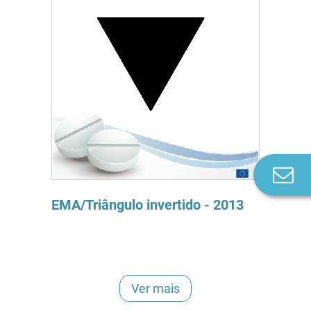
Co
n
EMA/Triângulo invertido - 2013
Ver mais