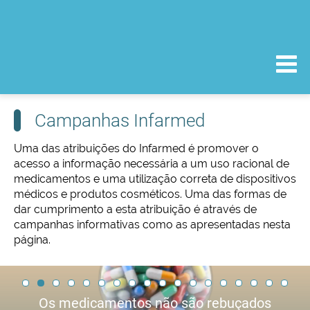
Campanhas Infarmed
Uma das atribuições do Infarmed é promover o
acesso a informação necessária a um uso racional de
medicamentos e uma utilização correta de dispositivos
médicos e produtos cosméticos. Uma das formas de
dar cumprimento a esta atribuição é através de
campanhas informativas como as apresentadas nesta
página.
Contrafação/Medicamentos e internet I e II -
SCOPE/Notificar efeitos secundários - 2016
Fakeshare
Contrafação/Pangea II e III - 2009/2010
Os medicamentos não são rebuçados
Novo pacote do medicamento - 2010
Qualidade do medicamento - 2015
Condução e medicamentos - 2004
Campanha europeia sobre efeitos
Notificar efeitos secundários aos
Medicamentos genéricos - 2009
Medicamentos genéricos - 2007
Medicamentos genéricos - 2016
Medicamentos genéricos - 2004
#MedSafetyWeek 2024
Med Safety Week 2019
/Falsificação de medicamentos -
MedSafetyWeek 2025
#PodeConfiar