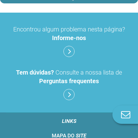
Encontrou algum problema nesta página?
Informe-nos
Tem dúvidas?
Consulte a nossa lista de
Perguntas frequentes
Co
n
LINKS
MAPA DO
SITE