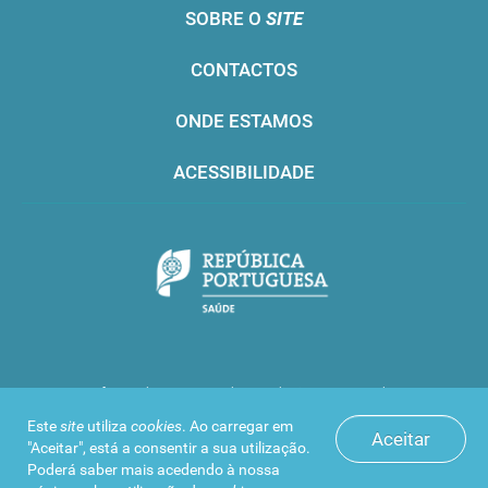
SOBRE O
SITE
CONTACTOS
ONDE ESTAMOS
ACESSIBILIDADE
Infarmed © 2016. Todos os direitos reservados
Este
site
utiliza
cookies
. Ao carregar em
Aceitar
"Aceitar", está a consentir a sua utilização.
Poderá saber mais acedendo à nossa