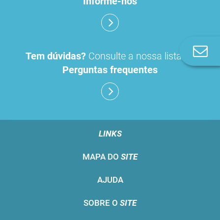
Informe-nos
Co
Tem dúvidas?
Consulte a nossa lista de
n
Perguntas frequentes
LINKS
MAPA DO
SITE
AJUDA
SOBRE O
SITE