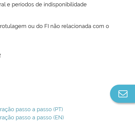
al e períodos de indisponibilidade
a rotulagem ou do FI não relacionada com o
R
Co
n
ação passo a passo (PT)
ação passo a passo (EN)