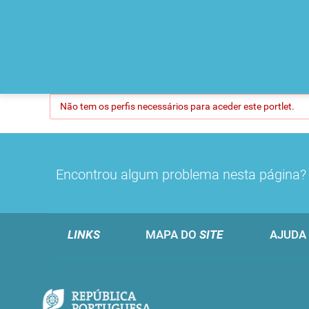
Não tem os perfis necessários para aceder este portlet.
Encontrou algum problema nesta página
LINKS
MAPA DO
SITE
AJUDA