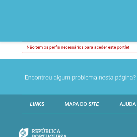
Não tem os perfis necessários para aceder este portlet.
Encontrou algum problema nesta página
LINKS
MAPA DO
SITE
AJUDA