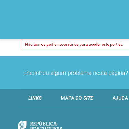
Não tem os perfis necessários para aceder este portlet.
Encontrou algum problema nesta página
LINKS
MAPA DO
SITE
AJUDA