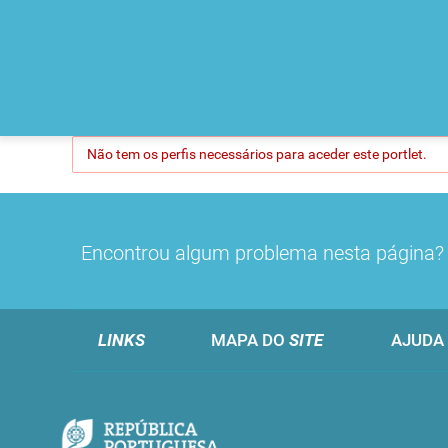
Não tem os perfis necessários para aceder este portlet.
Encontrou algum problema nesta página
LINKS
MAPA DO
SITE
AJUDA