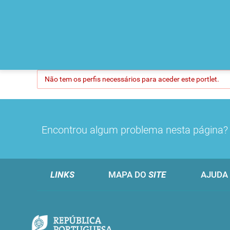
Não tem os perfis necessários para aceder este portlet.
Encontrou algum problema nesta página
LINKS
MAPA DO
SITE
AJUDA