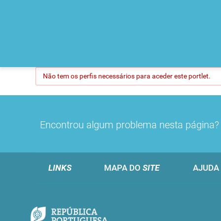
Não tem os perfis necessários para aceder este portlet.
Encontrou algum problema nesta página
LINKS
MAPA DO
SITE
AJUDA