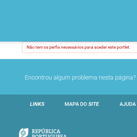
Não tem os perfis necessários para aceder este portlet.
Encontrou algum problema nesta página
LINKS
MAPA DO
SITE
AJUDA