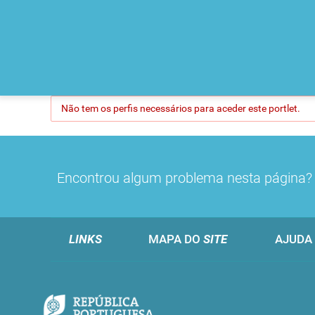
Não tem os perfis necessários para aceder este portlet.
Encontrou algum problema nesta página
LINKS
MAPA DO
SITE
AJUDA