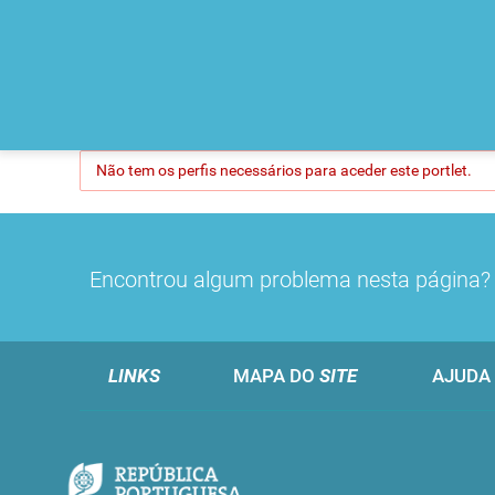
Não tem os perfis necessários para aceder este portlet.
Encontrou algum problema nesta página
LINKS
MAPA DO
SITE
AJUDA