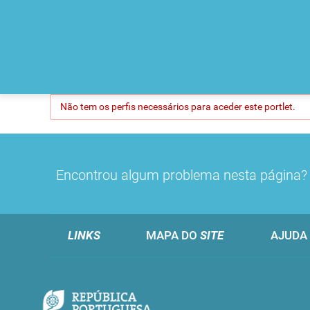
Não tem os perfis necessários para aceder este portlet.
Encontrou algum problema nesta página
LINKS
MAPA DO
SITE
AJUDA