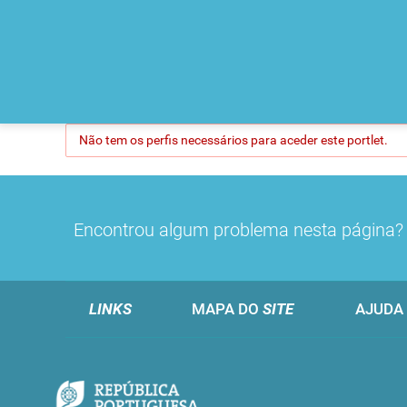
Não tem os perfis necessários para aceder este portlet.
Encontrou algum problema nesta página
LINKS
MAPA DO
SITE
AJUDA