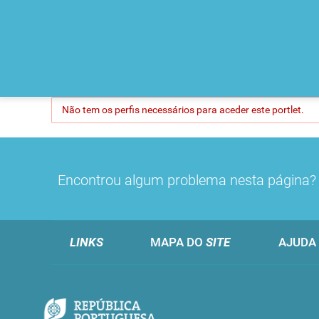
Não tem os perfis necessários para aceder este portlet.
Encontrou algum problema nesta página
LINKS
MAPA DO
SITE
AJUDA