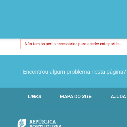
Não tem os perfis necessários para aceder este portlet.
Encontrou algum problema nesta página
LINKS
MAPA DO
SITE
AJUDA