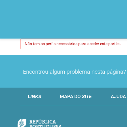
Não tem os perfis necessários para aceder este portlet.
Encontrou algum problema nesta página
LINKS
MAPA DO
SITE
AJUDA