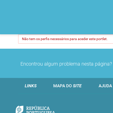
Não tem os perfis necessários para aceder este portlet.
Encontrou algum problema nesta página
LINKS
MAPA DO
SITE
AJUDA