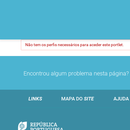
Não tem os perfis necessários para aceder este portlet.
Encontrou algum problema nesta página
LINKS
MAPA DO
SITE
AJUDA