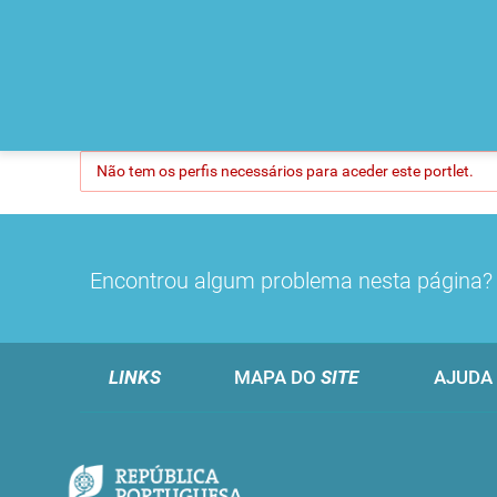
Não tem os perfis necessários para aceder este portlet.
Encontrou algum problema nesta página
LINKS
MAPA DO
SITE
AJUDA