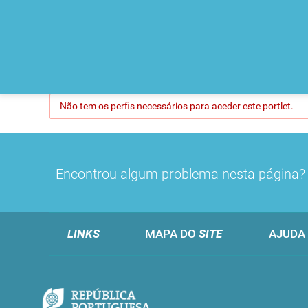
Não tem os perfis necessários para aceder este portlet.
Encontrou algum problema nesta página
LINKS
MAPA DO
SITE
AJUDA