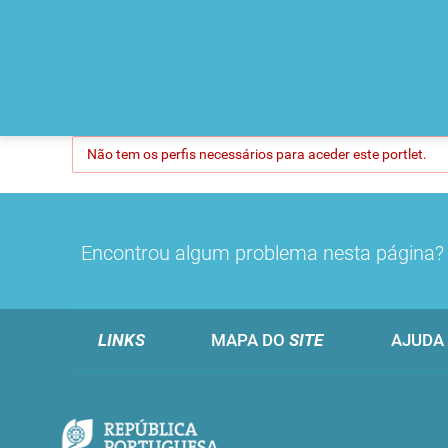
Não tem os perfis necessários para aceder este portlet.
Encontrou algum problema nesta página
LINKS
MAPA DO
SITE
AJUDA