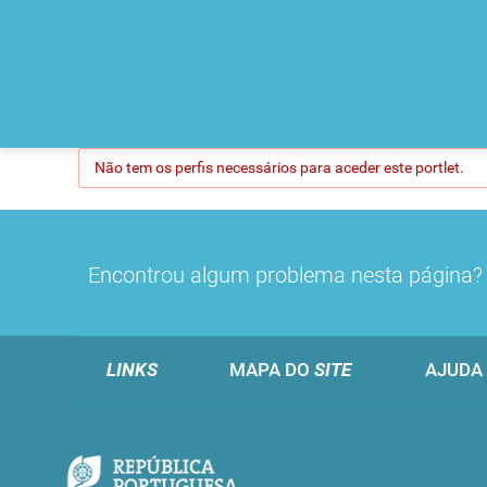
Não tem os perfis necessários para aceder este portlet.
Encontrou algum problema nesta página
LINKS
MAPA DO
SITE
AJUDA