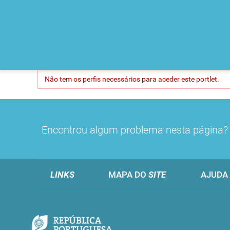
Não tem os perfis necessários para aceder este portlet.
Encontrou algum problema nesta página
LINKS
MAPA DO
SITE
AJUDA