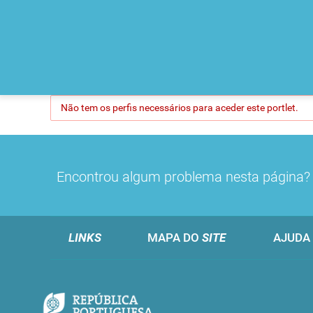
Não tem os perfis necessários para aceder este portlet.
Encontrou algum problema nesta página
LINKS
MAPA DO
SITE
AJUDA