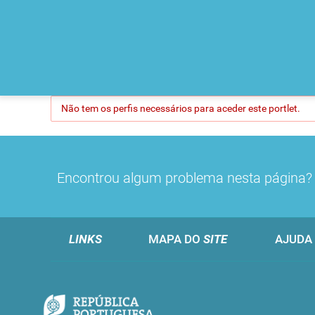
Não tem os perfis necessários para aceder este portlet.
Encontrou algum problema nesta página
LINKS
MAPA DO
SITE
AJUDA