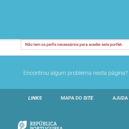
Não tem os perfis necessários para aceder este portlet.
Encontrou algum problema nesta página
LINKS
MAPA DO
SITE
AJUDA