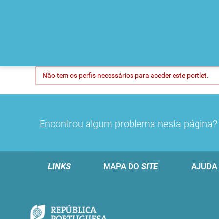
Não tem os perfis necessários para aceder este portlet.
Encontrou algum problema nesta página
LINKS
MAPA DO
SITE
AJUDA