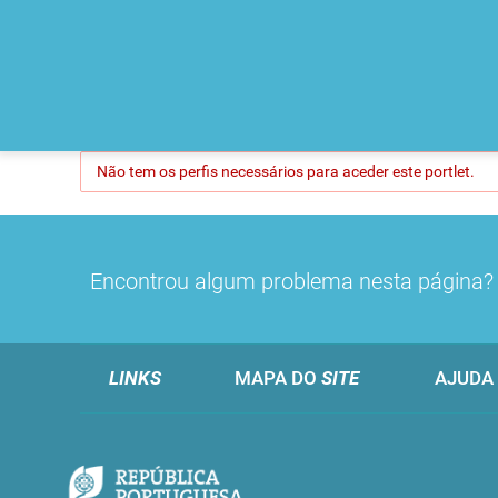
Não tem os perfis necessários para aceder este portlet.
Encontrou algum problema nesta página
LINKS
MAPA DO
SITE
AJUDA