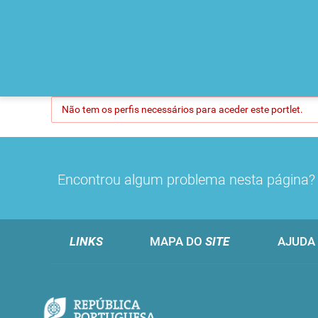
Não tem os perfis necessários para aceder este portlet.
Encontrou algum problema nesta página
LINKS
MAPA DO
SITE
AJUDA