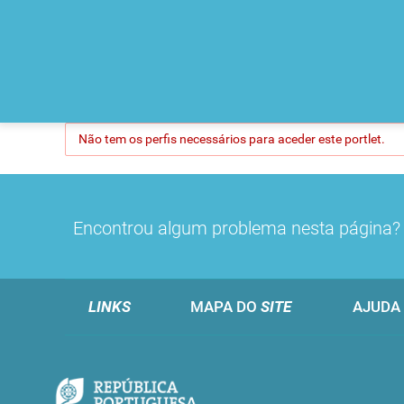
Não tem os perfis necessários para aceder este portlet.
Encontrou algum problema nesta página
LINKS
MAPA DO
SITE
AJUDA