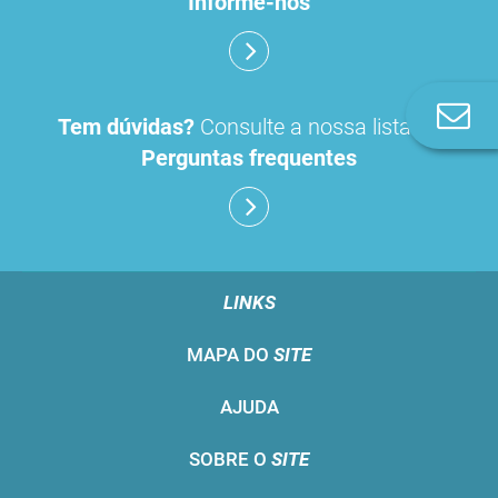
Informe-nos
Co
Tem dúvidas?
Consulte a nossa lista de
n
Perguntas frequentes
LINKS
MAPA DO
SITE
AJUDA
SOBRE O
SITE