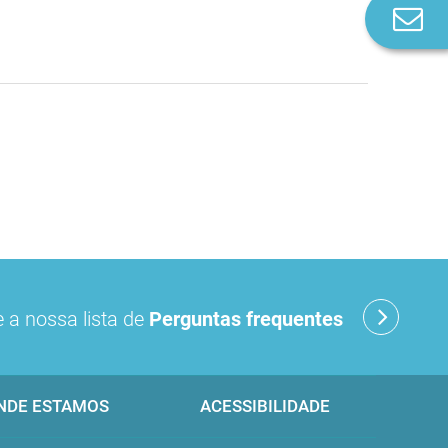
Co
n
 a nossa lista de
Perguntas frequentes
NDE ESTAMOS
ACESSIBILIDADE