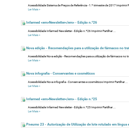
Acessibilidade Sistema de Preços de Referência - 1.º trimestre de 2017 Imprimir Par
Ler Mais
»
Infarmed <em>Newsletter</em> - Edição n.º26
Acessibilidade Infarmed Newsletter - Edição n.º26 Imprimir Partilhar ...
Ler Mais
»
Nova edição - Recomendações para a utilização de fármacos no tra
Acessibilidade Nova edição - Recomendações para a utilização de fármacos no tra
Ler Mais
»
Nova infografia - Conservantes e cosméticos
Acessibilidade Nova infografia - Conservantes e cosméticos Imprimir Partilhar ...
Ler Mais
»
Infarmed <em>Newsletter</em> - Edição n.º25
Acessibilidade Infarmed Newsletter - Edição n.º25 Imprimir Partilhar ...
Ler Mais
»
Pneumo 23 - Autorização de Utilização de lote rotulado em língua e