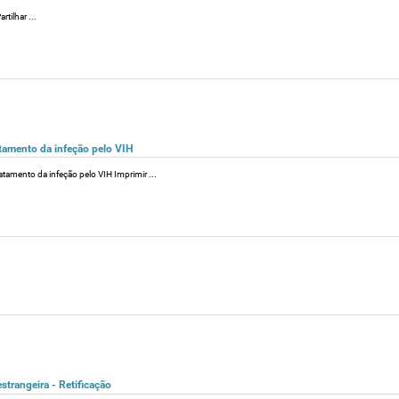
tilhar ...
tamento da infeção pelo VIH
tamento da infeção pelo VIH Imprimir ...
strangeira - Retificação