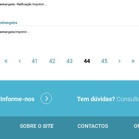
trangeira - Retificação Imprimir ...
estrangeira
strangeira Imprimir ...
41
42
43
44
45
?
Informe-nos
Tem dúvidas?
Consulte
SOBRE O
SITE
CONTACTOS
O