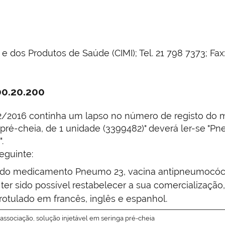
os Produtos de Saúde (CIMI); Tel. 21 798 7373; Fax: 
00.20.200
12/2016 continha um lapso no número de registo do 
 pré-cheia, de 1 unidade (3399482)" deverá ler-se "P
.
eguinte:
 do medicamento Pneumo 23, vacina antipneumocócica
ter sido possível restabelecer a sua comercialização,
otulado em francês, inglês e espanhol.
ssociação, solução injetável em seringa pré-cheia