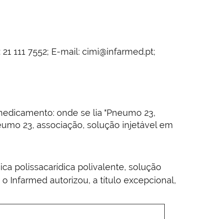
21 111 7552; E-mail: cimi@infarmed.pt;
medicamento: onde se lia "Pneumo 23,
neumo 23, associação, solução injetável em
 polissacarídica polivalente, solução
 o Infarmed autorizou, a título excepcional,