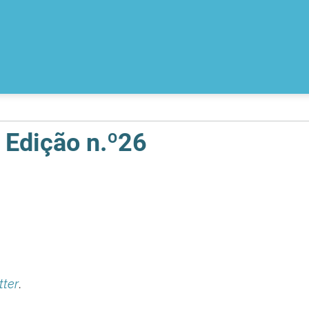
 Edição n.º26
tter
.