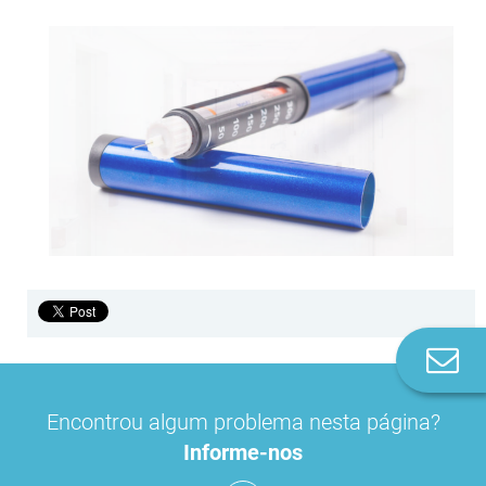
Co
n
Encontrou algum problema nesta página?
Informe-nos