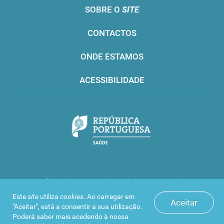
SOBRE O
SITE
CONTACTOS
ONDE ESTAMOS
ACESSIBILIDADE
Infarmed © 2016. Todos os direitos reservados
Este
site
utiliza
cookies
. Ao carregar em
Aceitar
"Aceitar", está a consentir a sua utilização.
Poderá saber mais acedendo à nossa