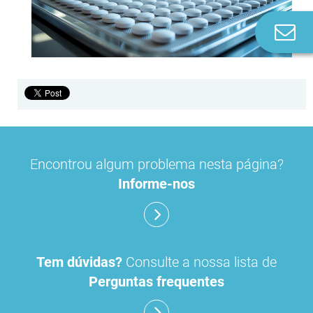
Co
n
Encontrou algum problema nesta página?
Informe-nos
Tem dúvidas?
Consulte a nossa lista de
Perguntas frequentes