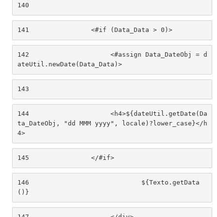
140
141
                <#if (Data_Data > 0)> 
142
                	<#assign Data_DateObj = d
ateUtil.newDate(Data_Data)> 
143
144
                	<h4>${dateUtil.getDate(Da
ta_DateObj, "dd MMM yyyy", locale)?lower_case}</h
4> 
145
                </#if> 
146
				${Texto.getData
()} 
147
			</div> 