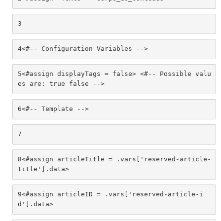
3
4
<#-- Configuration Variables --> 
5
<#assign displayTags = false> <#-- Possible valu
es are: true false --> 
6
<#-- Template --> 
7
8
<#assign articleTitle = .vars['reserved-article-
title'].data> 
9
<#assign articleID = .vars['reserved-article-i
d'].data> 