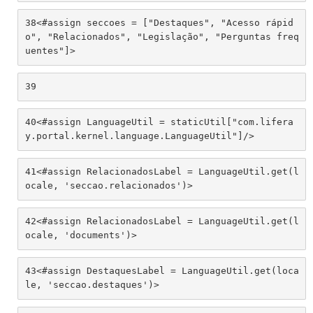
38
<#assign seccoes = ["Destaques", "Acesso rápid
o", "Relacionados", "Legislação", "Perguntas freq
uentes"]> 
39
40
<#assign LanguageUtil = staticUtil["com.lifera
y.portal.kernel.language.LanguageUtil"]/> 
41
<#assign RelacionadosLabel = LanguageUtil.get(l
ocale, 'seccao.relacionados')> 
42
<#assign RelacionadosLabel = LanguageUtil.get(l
ocale, 'documents')> 
43
<#assign DestaquesLabel = LanguageUtil.get(loca
le, 'seccao.destaques')> 