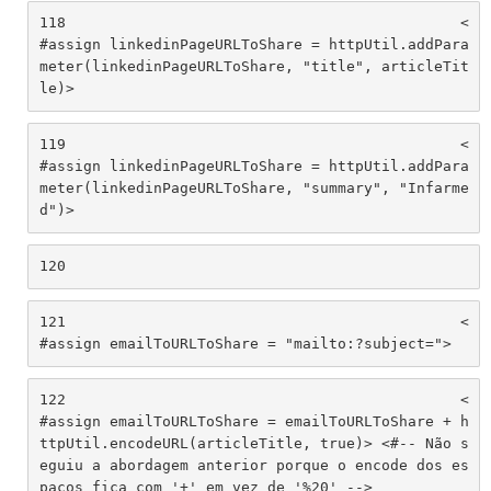
118
						<
#assign linkedinPageURLToShare = httpUtil.addPara
meter(linkedinPageURLToShare, "title", articleTit
le)> 
119
						<
#assign linkedinPageURLToShare = httpUtil.addPara
meter(linkedinPageURLToShare, "summary", "Infarme
d")> 
120
121
						<
#assign emailToURLToShare = "mailto:?subject="> 
122
						<
#assign emailToURLToShare = emailToURLToShare + h
ttpUtil.encodeURL(articleTitle, true)> <#-- Não s
eguiu a abordagem anterior porque o encode dos es
paços fica com '+' em vez de '%20' -->						