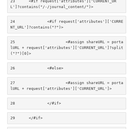
23
	<#if request['attributes']['CURRENT_UR
L']?contains("/-/journal_content/")> 
24
		<#if request['attributes']['CURRE
NT_URL']?contains("?")> 
25
			<#assign shareURL = porta
lURL + request['attributes']['CURRENT_URL']?split
("?")[0]> 
26
		<#else> 
27
			<#assign shareURL = porta
lURL + request['attributes']['CURRENT_URL']> 
28
		</#if> 
29
	</#if> 