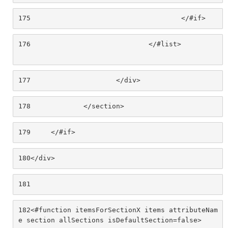
175
					</#if> 
176
				</#list>						
177
			</div> 
178
		</section>		 
179
	</#if> 
180
</div> 
181
182
<#function itemsForSectionX items attributeNam
e section allSections isDefaultSection=false> 