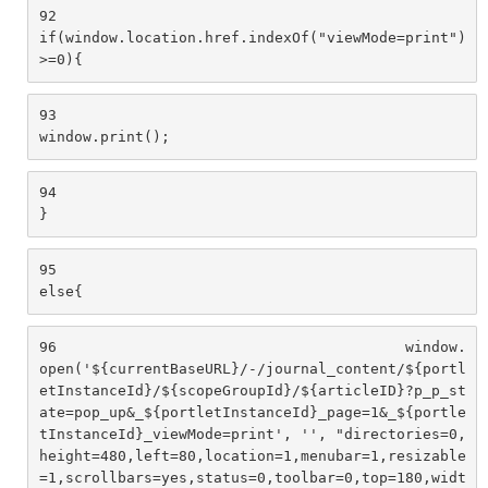
92
if(window.location.href.indexOf("viewMode=print")
>=0){ 
93
window.print(); 
94
} 
95
else{ 
96
                                        window.
open('${currentBaseURL}/-/journal_content/${portl
etInstanceId}/${scopeGroupId}/${articleID}?p_p_st
ate=pop_up&_${portletInstanceId}_page=1&_${portle
tInstanceId}_viewMode=print', '', "directories=0,
height=480,left=80,location=1,menubar=1,resizable
=1,scrollbars=yes,status=0,toolbar=0,top=180,widt