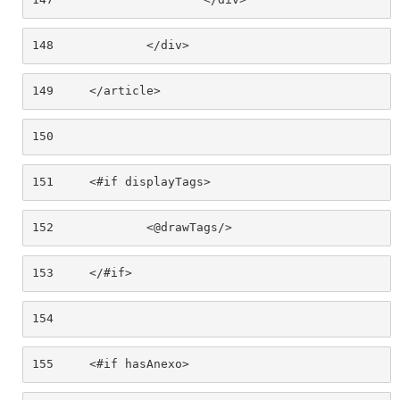
148
		</div> 
149
	</article> 
150
151
	<#if displayTags> 
152
		<@drawTags/> 
153
	</#if> 
154
155
	<#if hasAnexo> 