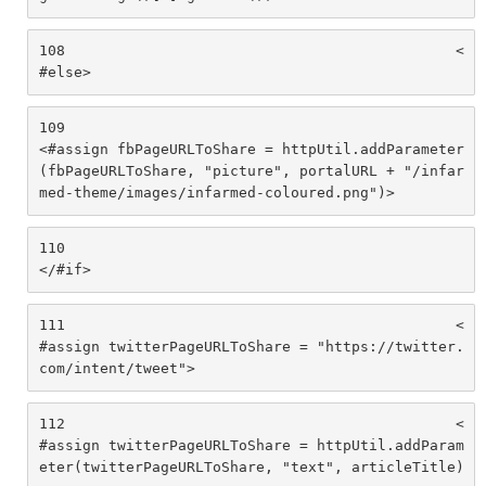
108
						<
#else> 
109
<#assign fbPageURLToShare = httpUtil.addParameter
(fbPageURLToShare, "picture", portalURL + "/infar
med-theme/images/infarmed-coloured.png")> 
110
</#if> 
111
						<
#assign twitterPageURLToShare = "https://twitter.
com/intent/tweet"> 
112
						<
#assign twitterPageURLToShare = httpUtil.addParam
eter(twitterPageURLToShare, "text", articleTitle)