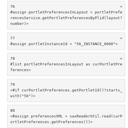
76
						<
#assign portletPreferencesInLayout = portletPrefe
rencesService.getPortletPreferencesByPlid(layout?
number)> 
77
						<
#assign portletInstanceId = "56_INSTANCE_0000"> 
78
						<
#list portletPreferencesInLayout as curPortletPre
ferences> 
79
<#if curPortletPreferences.getPortletId()?starts_
with("56")>			 
80
<#assign preferencesXML = saxReaderUtil.read(curP
ortletPreferences.getPreferences())> 