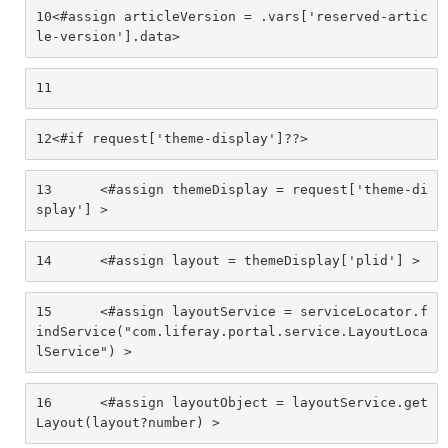
10
<#assign articleVersion = .vars['reserved-artic
le-version'].data> 
11
12
<#if request['theme-display']??> 
13
	<#assign themeDisplay = request['theme-di
splay'] > 
14
	<#assign layout = themeDisplay['plid'] > 
15
	<#assign layoutService = serviceLocator.f
indService("com.liferay.portal.service.LayoutLoca
lService") > 
16
	<#assign layoutObject = layoutService.get
Layout(layout?number) > 