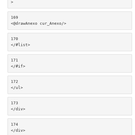
> 
169
<@drawAnexo cur_Anexo/> 
170
</#list> 
171
</#if> 
172
</ul> 
173
</div> 
174
</div> 