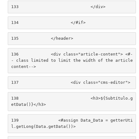
133
				</div> 
134
			</#if> 
135
		</header> 
136
		<div class="article-content"> <#-
- class limited to limit the width of the article 
content--> 
137
			<div class="cms-editor"> 
138
				<h3>${Subtítulo.g
etData()}</h3> 
139
                <#assign Data_Data = getterUti
l.getLong(Data.getData())> 