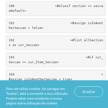
190
			<#elseif section == secca
oDefault> 
191
				<#assign isInAnot
herSeccao = false> 
192
				<#list allSection
s as cur_Seccao> 
193
					<#if cur_
Seccao == cur_Item_Seccao> 
194
						<
#assign isInAnotherSeccao = true> 
Este
site
utiliza
cookies
. Ao carregar em
Aceitar
195
						<
"Aceitar", está a consentir a sua utilização.
#break> 
Poderá saber mais acedendo à nossa
página sobre
utilização de
cookies
.