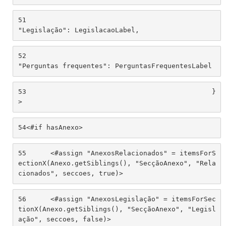
51
"Legislação": LegislacaoLabel, 
52
"Perguntas frequentes": PerguntasFrequentesLabel 
53
						}
> 
54
<#if hasAnexo> 
55
	<#assign "AnexosRelacionados" = itemsForS
ectionX(Anexo.getSiblings(), "SecçãoAnexo", "Rela
cionados", seccoes, true)> 
56
	<#assign "AnexosLegislação" = itemsForSec
tionX(Anexo.getSiblings(), "SecçãoAnexo", "Legisl
ação", seccoes, false)> 