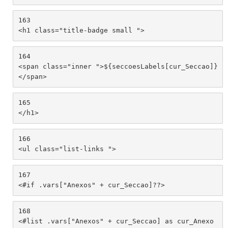
163
<h1 class="title-badge small "> 
164
<span class="inner ">${seccoesLabels[cur_Seccao]}
</span> 
165
</h1> 
166
<ul class="list-links "> 
167
<#if .vars["Anexos" + cur_Seccao]??> 
168
<#list .vars["Anexos" + cur_Seccao] as cur_Anexo