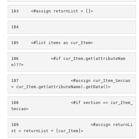
183
	<#assign returnList = []> 
184
185
	<#list items as cur_Item> 
186
		<#if cur_Item.get(attributeNam
e)??> 
187
			<#assign cur_Item_Seccao 
= cur_Item.get(attributeName).getData()> 
188
			<#if section == cur_Item_
Seccao> 
189
				<#assign returnLi
st = returnList + [cur_Item]> 