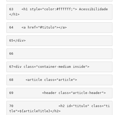
63
    <h1 style="color:#ffffff;"> Acessibilidade 
</h1> 
64
    <a href="#titulo"></a> 
65
</div> 
66
67
<div class="container-medium inside"> 
68
	<article class="article"> 
69
		<header class="article-header"> 
70
			<h2 id="titulo" class="ti
tle">${articleTitle}</h2> 