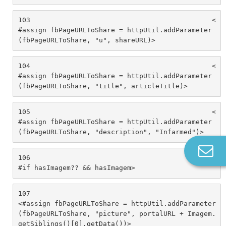
103
						<
#assign fbPageURLToShare = httpUtil.addParameter
(fbPageURLToShare, "u", shareURL)> 
104
						<
#assign fbPageURLToShare = httpUtil.addParameter
(fbPageURLToShare, "title", articleTitle)> 
105
						<
#assign fbPageURLToShare = httpUtil.addParameter
(fbPageURLToShare, "description", "Infarmed")> 
Co
106
						<
n
#if hasImagem?? && hasImagem> 
107
<#assign fbPageURLToShare = httpUtil.addParameter
(fbPageURLToShare, "picture", portalURL + Imagem.
getSiblings()[0].getData())> 