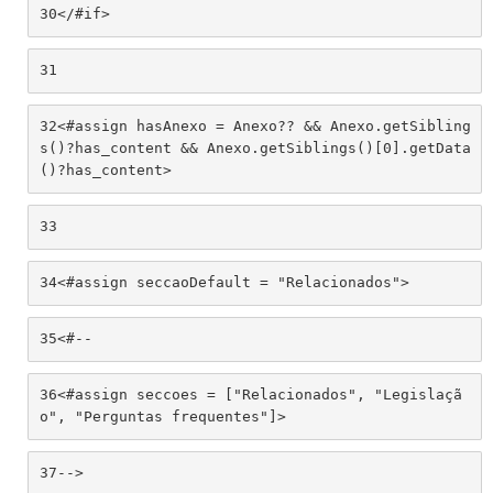
30
</#if> 
31
32
<#assign hasAnexo = Anexo?? && Anexo.getSibling
s()?has_content && Anexo.getSiblings()[0].getData
()?has_content> 
33
34
<#assign seccaoDefault = "Relacionados"> 
35
<#--  
36
<#assign seccoes = ["Relacionados", "Legislaçã
o", "Perguntas frequentes"]> 
37
--> 