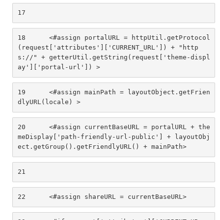
17
18
	<#assign portalURL = httpUtil.getProtocol
(request['attributes']['CURRENT_URL']) + "http
s://" + getterUtil.getString(request['theme-displ
ay']['portal-url']) > 
19
	<#assign mainPath = layoutObject.getFrien
dlyURL(locale) > 
20
	<#assign currentBaseURL = portalURL + the
meDisplay['path-friendly-url-public'] + layoutObj
ect.getGroup().getFriendlyURL() + mainPath> 
21
22
	<#assign shareURL = currentBaseURL> 