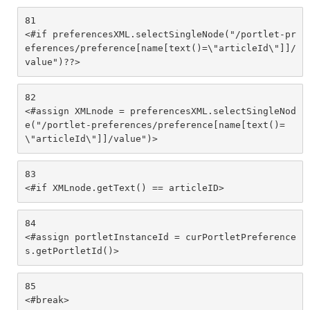
81
<#if preferencesXML.selectSingleNode("/portlet-pr
eferences/preference[name[text()=\"articleId\"]]/
value")??> 
82
<#assign XMLnode = preferencesXML.selectSingleNod
e("/portlet-preferences/preference[name[text()=
\"articleId\"]]/value")> 
83
<#if XMLnode.getText() == articleID> 
84
<#assign portletInstanceId = curPortletPreference
s.getPortletId()> 
85
<#break> 