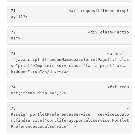
71
			<#if request['theme-displ
ay']??> 
72
				<div class="actio
ns"> 
73
					<a href
="javascript:${randomNamespace}printPage();" clas
s="print">Imprimir <div class="fa fa-print" aria-
hidden="true"></div></a> 
74
					<#if requ
est['theme-display']??> 
75
						<
#assign portletPreferencesService = serviceLocato
r.findService("com.liferay.portal.service.Portlet
PreferencesLocalService") > 