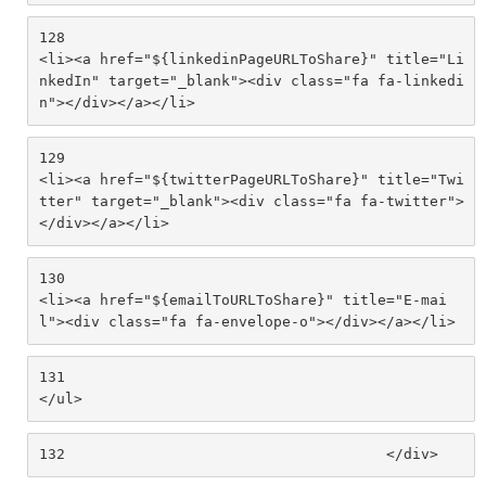
128
<li><a href="${linkedinPageURLToShare}" title="Li
nkedIn" target="_blank"><div class="fa fa-linkedi
n"></div></a></li> 
129
<li><a href="${twitterPageURLToShare}" title="Twi
tter" target="_blank"><div class="fa fa-twitter">
</div></a></li> 
130
<li><a href="${emailToURLToShare}" title="E-mai
l"><div class="fa fa-envelope-o"></div></a></li> 
131
</ul> 
132
					</div> 