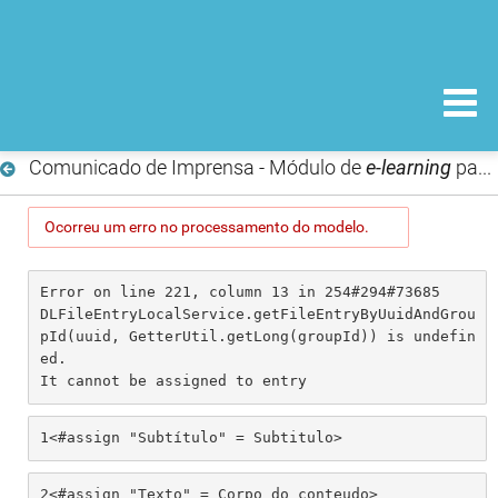
Comunicado de Imprensa - Módulo de
e-learning
para formação sobre notificação de Reações Adversas a Medicamentos
Ocorreu um erro no processamento do modelo.
Error on line 221, column 13 in 254#294#73685

DLFileEntryLocalService.getFileEntryByUuidAndGrou
pId(uuid, GetterUtil.getLong(groupId)) is undefin
ed.

It cannot be assigned to entry
1
<#assign "Subtítulo" = Subtitulo> 
2
<#assign "Texto" = Corpo_do_conteudo> 