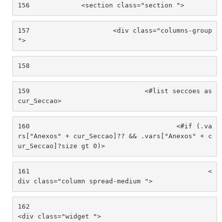
156
		<section class="section "> 
157
			<div class="columns-group 
"> 
158
159
				<#list seccoes as 
cur_Seccao> 
160
					<#if (.va
rs["Anexos" + cur_Seccao]?? && .vars["Anexos" + c
ur_Seccao]?size gt 0)> 
161
						<
div class="column spread-medium "> 
162
<div class="widget "> 