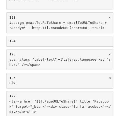
123
						<
#assign emailToURLToShare = emailToURLToShare + 
"&body=" + httpUtil.encodeURL(shareURL, true)> 
124
125
						<
span class="label-text"><@liferay.language key="s
hare" /></span> 
126
						<
ul> 
127
<li><a href="${fbPageURLToShare}" title="Faceboo
k" target="_blank"><div class="fa fa-facebook"></
div></a></li> 