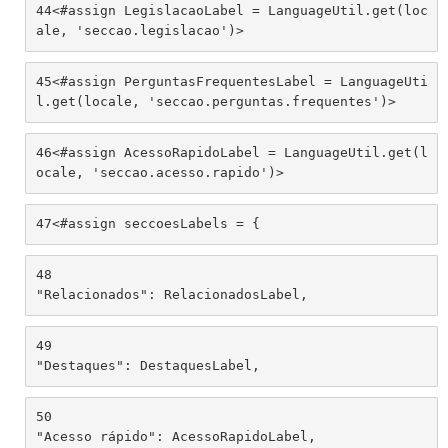
44
<#assign LegislacaoLabel = LanguageUtil.get(loc
ale, 'seccao.legislacao')> 
45
<#assign PerguntasFrequentesLabel = LanguageUti
l.get(locale, 'seccao.perguntas.frequentes')> 
46
<#assign AcessoRapidoLabel = LanguageUtil.get(l
ocale, 'seccao.acesso.rapido')> 
47
<#assign seccoesLabels = { 
48
"Relacionados": RelacionadosLabel,  
49
"Destaques": DestaquesLabel,  
50
"Acesso rápido": AcessoRapidoLabel,  