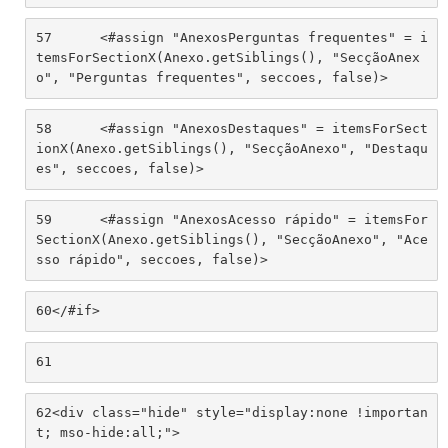
57
	<#assign "AnexosPerguntas frequentes" = i
temsForSectionX(Anexo.getSiblings(), "SecçãoAnex
o", "Perguntas frequentes", seccoes, false)> 
58
	<#assign "AnexosDestaques" = itemsForSect
ionX(Anexo.getSiblings(), "SecçãoAnexo", "Destaqu
es", seccoes, false)> 
59
	<#assign "AnexosAcesso rápido" = itemsFor
SectionX(Anexo.getSiblings(), "SecçãoAnexo", "Ace
sso rápido", seccoes, false)> 
60
</#if> 
61
62
<div class="hide" style="display:none !importan
t; mso-hide:all;"> 