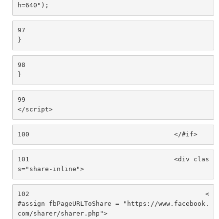
h=640"); 
97
} 
98
} 
99
</script> 
100
					</#if> 
101
					<div clas
s="share-inline"> 
102
						<
#assign fbPageURLToShare = "https://www.facebook.
com/sharer/sharer.php"> 