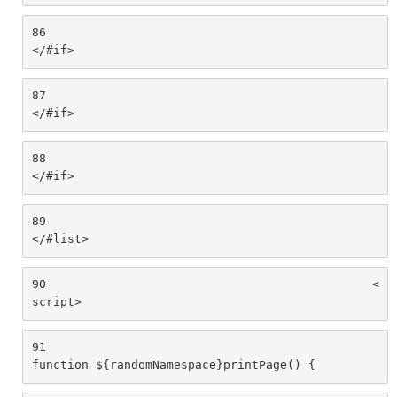
86
</#if> 
87
</#if> 
88
</#if> 
89
</#list> 
90
						<
script> 
91
function ${randomNamespace}printPage() { 