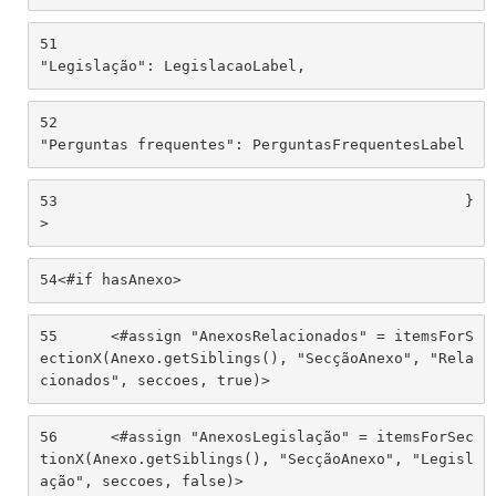
51
"Legislação": LegislacaoLabel, 
52
"Perguntas frequentes": PerguntasFrequentesLabel 
53
						}
> 
54
<#if hasAnexo> 
55
	<#assign "AnexosRelacionados" = itemsForS
ectionX(Anexo.getSiblings(), "SecçãoAnexo", "Rela
cionados", seccoes, true)> 
56
	<#assign "AnexosLegislação" = itemsForSec
tionX(Anexo.getSiblings(), "SecçãoAnexo", "Legisl
ação", seccoes, false)> 