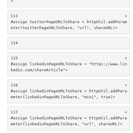
> 
113
						<
#assign twitterPageURLToShare = httpUtil.addParam
eter(twitterPageURLToShare, "url", shareURL)> 
114
115
						<
#assign linkedinPageURLToShare = "https://www.lin
kedin.com/shareArticle"> 
116
						<
#assign linkedinPageURLToShare = httpUtil.addPara
meter(linkedinPageURLToShare, "mini", true)> 
117
						<
#assign linkedinPageURLToShare = httpUtil.addPara
meter(linkedinPageURLToShare, "url", shareURL)> 