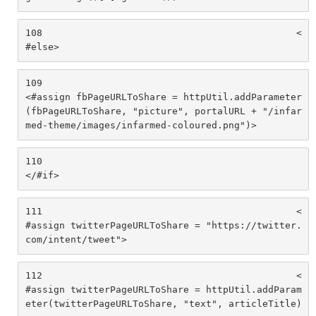
108
						<
#else> 
109
<#assign fbPageURLToShare = httpUtil.addParameter
(fbPageURLToShare, "picture", portalURL + "/infar
med-theme/images/infarmed-coloured.png")> 
110
</#if> 
111
						<
#assign twitterPageURLToShare = "https://twitter.
com/intent/tweet"> 
112
						<
#assign twitterPageURLToShare = httpUtil.addParam
eter(twitterPageURLToShare, "text", articleTitle)