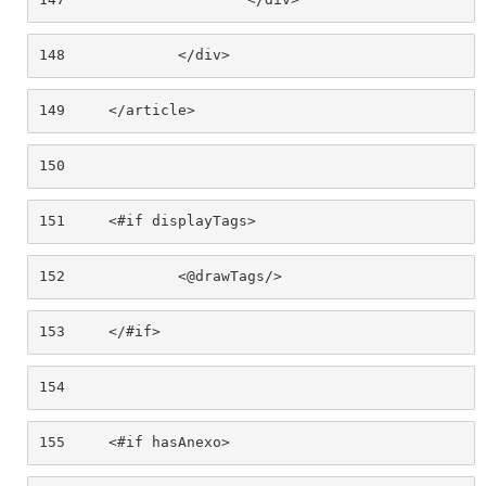
148
		</div> 
149
	</article> 
150
151
	<#if displayTags> 
152
		<@drawTags/> 
153
	</#if> 
154
155
	<#if hasAnexo> 