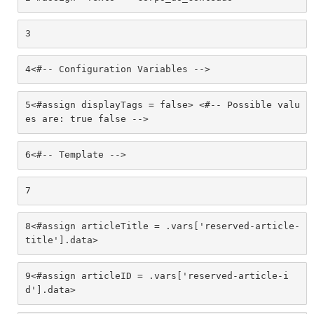
3
4
<#-- Configuration Variables --> 
5
<#assign displayTags = false> <#-- Possible valu
es are: true false --> 
6
<#-- Template --> 
7
8
<#assign articleTitle = .vars['reserved-article-
title'].data> 
9
<#assign articleID = .vars['reserved-article-i
d'].data> 