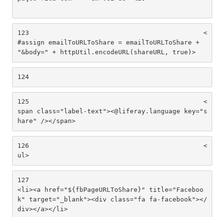
123
						<
#assign emailToURLToShare = emailToURLToShare + 
"&body=" + httpUtil.encodeURL(shareURL, true)> 
124
125
						<
span class="label-text"><@liferay.language key="s
hare" /></span> 
126
						<
ul> 
127
<li><a href="${fbPageURLToShare}" title="Faceboo
k" target="_blank"><div class="fa fa-facebook"></
div></a></li> 