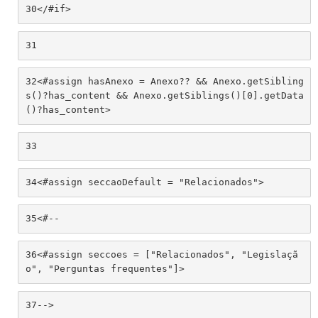
30
</#if> 
31
32
<#assign hasAnexo = Anexo?? && Anexo.getSibling
s()?has_content && Anexo.getSiblings()[0].getData
()?has_content> 
33
34
<#assign seccaoDefault = "Relacionados"> 
35
<#--  
36
<#assign seccoes = ["Relacionados", "Legislaçã
o", "Perguntas frequentes"]> 
37
--> 