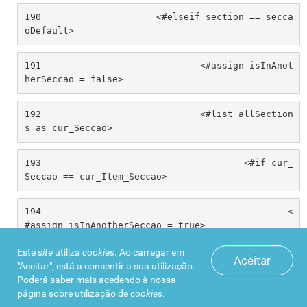
190
			<#elseif section == secca
oDefault> 
191
				<#assign isInAnot
herSeccao = false> 
192
				<#list allSection
s as cur_Seccao> 
193
					<#if cur_
Seccao == cur_Item_Seccao> 
194
						<
#assign isInAnotherSeccao = true> 
Este
site
utiliza
cookies
. Ao carregar em
Aceitar
195
						<
"Aceitar", está a consentir a sua utilização.
#break> 
Poderá saber mais acedendo à nossa
página sobre
utilização de
cookies
.