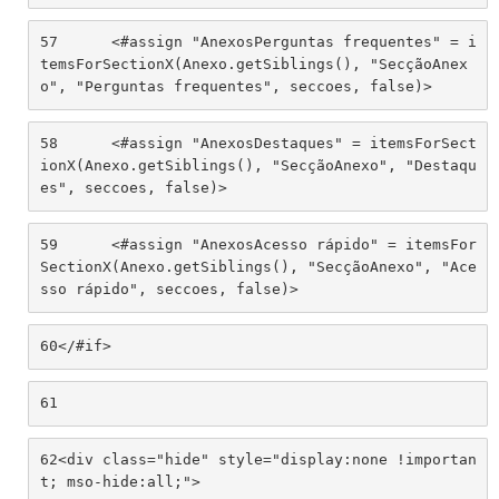
57
	<#assign "AnexosPerguntas frequentes" = i
temsForSectionX(Anexo.getSiblings(), "SecçãoAnex
o", "Perguntas frequentes", seccoes, false)> 
58
	<#assign "AnexosDestaques" = itemsForSect
ionX(Anexo.getSiblings(), "SecçãoAnexo", "Destaqu
es", seccoes, false)> 
59
	<#assign "AnexosAcesso rápido" = itemsFor
SectionX(Anexo.getSiblings(), "SecçãoAnexo", "Ace
sso rápido", seccoes, false)> 
60
</#if> 
61
62
<div class="hide" style="display:none !importan
t; mso-hide:all;"> 