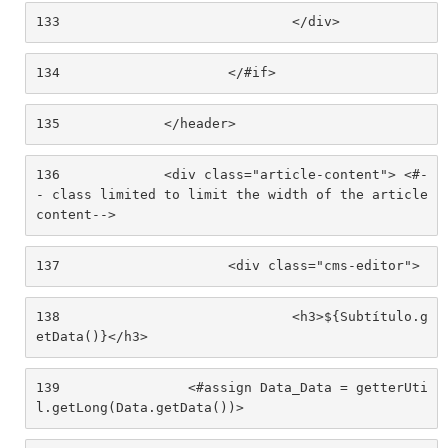
133
				</div> 
134
			</#if> 
135
		</header> 
136
		<div class="article-content"> <#-
- class limited to limit the width of the article 
content--> 
137
			<div class="cms-editor"> 
138
				<h3>${Subtítulo.g
etData()}</h3> 
139
                <#assign Data_Data = getterUti
l.getLong(Data.getData())> 