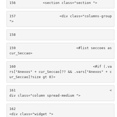
156
		<section class="section "> 
157
			<div class="columns-group 
"> 
158
159
				<#list seccoes as 
cur_Seccao> 
160
					<#if (.va
rs["Anexos" + cur_Seccao]?? && .vars["Anexos" + c
ur_Seccao]?size gt 0)> 
161
						<
div class="column spread-medium "> 
162
<div class="widget "> 