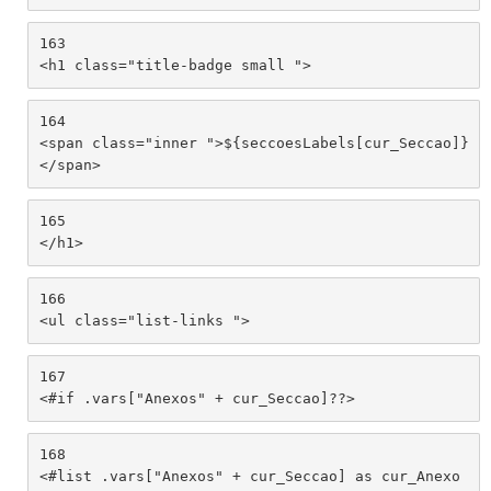
163
<h1 class="title-badge small "> 
164
<span class="inner ">${seccoesLabels[cur_Seccao]}
</span> 
165
</h1> 
166
<ul class="list-links "> 
167
<#if .vars["Anexos" + cur_Seccao]??> 
168
<#list .vars["Anexos" + cur_Seccao] as cur_Anexo