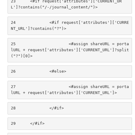
23
	<#if request['attributes']['CURRENT_UR
L']?contains("/-/journal_content/")> 
24
		<#if request['attributes']['CURRE
NT_URL']?contains("?")> 
25
			<#assign shareURL = porta
lURL + request['attributes']['CURRENT_URL']?split
("?")[0]> 
26
		<#else> 
27
			<#assign shareURL = porta
lURL + request['attributes']['CURRENT_URL']> 
28
		</#if> 
29
	</#if> 