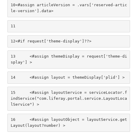
10
<#assign articleVersion = .vars['reserved-artic
le-version'].data> 
11
12
<#if request['theme-display']??> 
13
	<#assign themeDisplay = request['theme-di
splay'] > 
14
	<#assign layout = themeDisplay['plid'] > 
15
	<#assign layoutService = serviceLocator.f
indService("com.liferay.portal.service.LayoutLoca
lService") > 
16
	<#assign layoutObject = layoutService.get
Layout(layout?number) > 