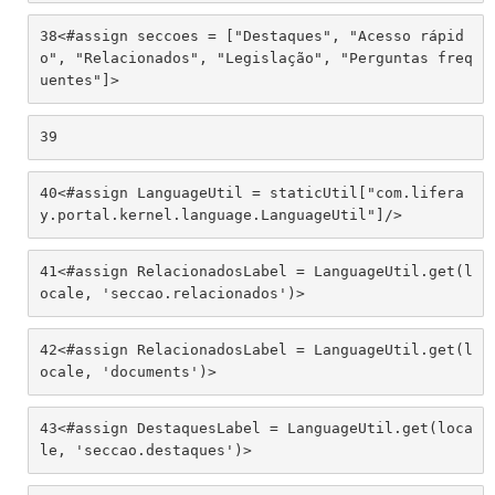
38
<#assign seccoes = ["Destaques", "Acesso rápid
o", "Relacionados", "Legislação", "Perguntas freq
uentes"]> 
39
40
<#assign LanguageUtil = staticUtil["com.lifera
y.portal.kernel.language.LanguageUtil"]/> 
41
<#assign RelacionadosLabel = LanguageUtil.get(l
ocale, 'seccao.relacionados')> 
42
<#assign RelacionadosLabel = LanguageUtil.get(l
ocale, 'documents')> 
43
<#assign DestaquesLabel = LanguageUtil.get(loca
le, 'seccao.destaques')> 