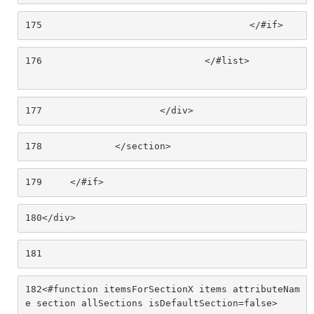
175
					</#if> 
176
				</#list>						
177
			</div> 
178
		</section>		 
179
	</#if> 
180
</div> 
181
182
<#function itemsForSectionX items attributeNam
e section allSections isDefaultSection=false> 