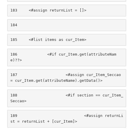
183
	<#assign returnList = []> 
184
185
	<#list items as cur_Item> 
186
		<#if cur_Item.get(attributeNam
e)??> 
187
			<#assign cur_Item_Seccao 
= cur_Item.get(attributeName).getData()> 
188
			<#if section == cur_Item_
Seccao> 
189
				<#assign returnLi
st = returnList + [cur_Item]> 