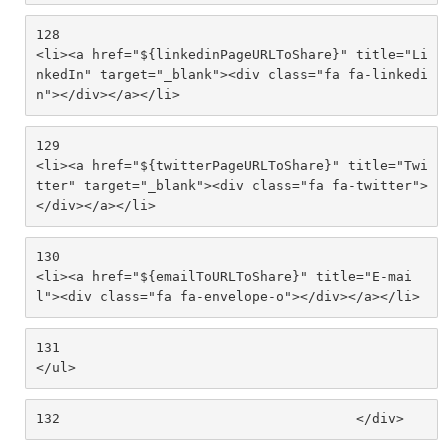
128
<li><a href="${linkedinPageURLToShare}" title="Li
nkedIn" target="_blank"><div class="fa fa-linkedi
n"></div></a></li> 
129
<li><a href="${twitterPageURLToShare}" title="Twi
tter" target="_blank"><div class="fa fa-twitter">
</div></a></li> 
130
<li><a href="${emailToURLToShare}" title="E-mai
l"><div class="fa fa-envelope-o"></div></a></li> 
131
</ul> 
132
					</div> 