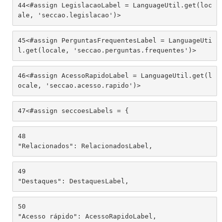
44
<#assign LegislacaoLabel = LanguageUtil.get(loc
ale, 'seccao.legislacao')> 
45
<#assign PerguntasFrequentesLabel = LanguageUti
l.get(locale, 'seccao.perguntas.frequentes')> 
46
<#assign AcessoRapidoLabel = LanguageUtil.get(l
ocale, 'seccao.acesso.rapido')> 
47
<#assign seccoesLabels = { 
48
"Relacionados": RelacionadosLabel,  
49
"Destaques": DestaquesLabel,  
50
"Acesso rápido": AcessoRapidoLabel,  