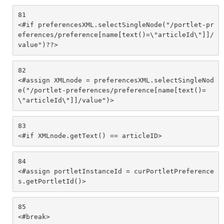
81
<#if preferencesXML.selectSingleNode("/portlet-pr
eferences/preference[name[text()=\"articleId\"]]/
value")??> 
82
<#assign XMLnode = preferencesXML.selectSingleNod
e("/portlet-preferences/preference[name[text()=
\"articleId\"]]/value")> 
83
<#if XMLnode.getText() == articleID> 
84
<#assign portletInstanceId = curPortletPreference
s.getPortletId()> 
85
<#break> 