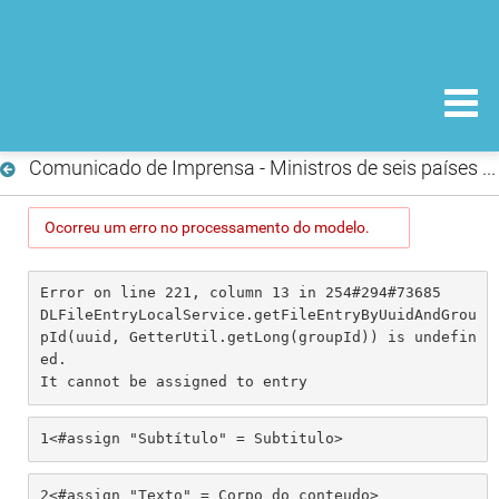
Comunicado de Imprensa - Ministros de seis países assinam acordo inédito para acesso aos medicamentos
Ocorreu um erro no processamento do modelo.
Error on line 221, column 13 in 254#294#73685

DLFileEntryLocalService.getFileEntryByUuidAndGrou
pId(uuid, GetterUtil.getLong(groupId)) is undefin
ed.

It cannot be assigned to entry
1
<#assign "Subtítulo" = Subtitulo> 
2
<#assign "Texto" = Corpo_do_conteudo> 