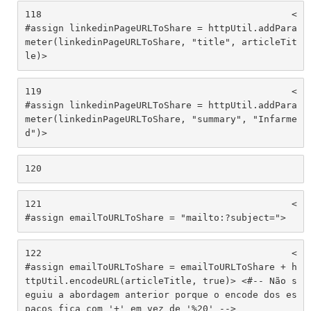
118
						<
#assign linkedinPageURLToShare = httpUtil.addPara
meter(linkedinPageURLToShare, "title", articleTit
le)> 
119
						<
#assign linkedinPageURLToShare = httpUtil.addPara
meter(linkedinPageURLToShare, "summary", "Infarme
d")> 
120
121
						<
#assign emailToURLToShare = "mailto:?subject="> 
122
						<
#assign emailToURLToShare = emailToURLToShare + h
ttpUtil.encodeURL(articleTitle, true)> <#-- Não s
eguiu a abordagem anterior porque o encode dos es
paços fica com '+' em vez de '%20' -->						