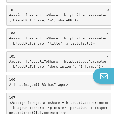
103
						<
#assign fbPageURLToShare = httpUtil.addParameter
(fbPageURLToShare, "u", shareURL)> 
104
						<
#assign fbPageURLToShare = httpUtil.addParameter
(fbPageURLToShare, "title", articleTitle)> 
105
						<
#assign fbPageURLToShare = httpUtil.addParameter
(fbPageURLToShare, "description", "Infarmed")> 
Co
106
						<
n
#if hasImagem?? && hasImagem> 
107
<#assign fbPageURLToShare = httpUtil.addParameter
(fbPageURLToShare, "picture", portalURL + Imagem.
getSiblings()[0].getData())> 