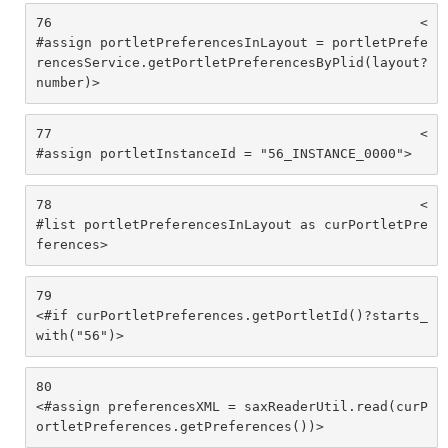
76
						<
#assign portletPreferencesInLayout = portletPrefe
rencesService.getPortletPreferencesByPlid(layout?
number)> 
77
						<
#assign portletInstanceId = "56_INSTANCE_0000"> 
78
						<
#list portletPreferencesInLayout as curPortletPre
ferences> 
79
<#if curPortletPreferences.getPortletId()?starts_
with("56")>			 
80
<#assign preferencesXML = saxReaderUtil.read(curP
ortletPreferences.getPreferences())> 