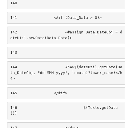
140
141
                <#if (Data_Data > 0)> 
142
                	<#assign Data_DateObj = d
ateUtil.newDate(Data_Data)> 
143
144
                	<h4>${dateUtil.getDate(Da
ta_DateObj, "dd MMM yyyy", locale)?lower_case}</h
4> 
145
                </#if> 
146
				${Texto.getData
()} 
147
			</div> 