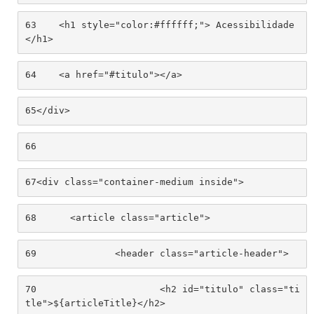
63
    <h1 style="color:#ffffff;"> Acessibilidade 
</h1> 
64
    <a href="#titulo"></a> 
65
</div> 
66
67
<div class="container-medium inside"> 
68
	<article class="article"> 
69
		<header class="article-header"> 
70
			<h2 id="titulo" class="ti
tle">${articleTitle}</h2> 