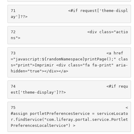
71
			<#if request['theme-displ
ay']??> 
72
				<div class="actio
ns"> 
73
					<a href
="javascript:${randomNamespace}printPage();" clas
s="print">Imprimir <div class="fa fa-print" aria-
hidden="true"></div></a> 
74
					<#if requ
est['theme-display']??> 
75
						<
#assign portletPreferencesService = serviceLocato
r.findService("com.liferay.portal.service.Portlet
PreferencesLocalService") > 