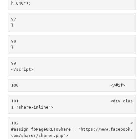
h=640"); 
97
} 
98
} 
99
</script> 
100
					</#if> 
101
					<div clas
s="share-inline"> 
102
						<
#assign fbPageURLToShare = "https://www.facebook.
com/sharer/sharer.php"> 