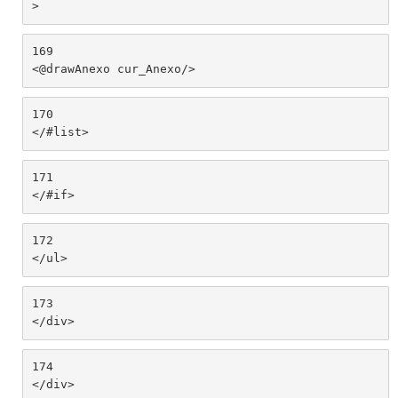
> 
169
<@drawAnexo cur_Anexo/> 
170
</#list> 
171
</#if> 
172
</ul> 
173
</div> 
174
</div> 