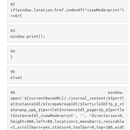
92
if(window.location.href.indexOf("viewMode=print")
>=0){ 
93
window.print(); 
94
} 
95
else{ 
96
                                        window.
open('${currentBaseURL}/-/journal_content/${portl
etInstanceId}/${scopeGroupId}/${articleID}?p_p_st
ate=pop_up&_${portletInstanceId}_page=1&_${portle
tInstanceId}_viewMode=print', '', "directories=0,
height=480,left=80,location=1,menubar=1,resizable
=1,scrollbars=yes,status=0,toolbar=0,top=180,widt