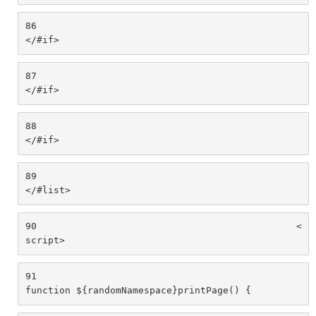
86
</#if> 
87
</#if> 
88
</#if> 
89
</#list> 
90
						<
script> 
91
function ${randomNamespace}printPage() { 