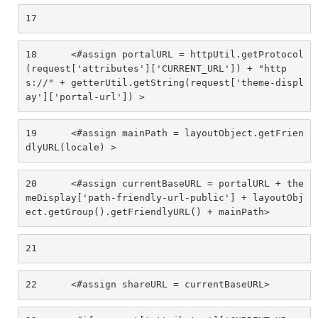
17
18
	<#assign portalURL = httpUtil.getProtocol
(request['attributes']['CURRENT_URL']) + "http
s://" + getterUtil.getString(request['theme-displ
ay']['portal-url']) > 
19
	<#assign mainPath = layoutObject.getFrien
dlyURL(locale) > 
20
	<#assign currentBaseURL = portalURL + the
meDisplay['path-friendly-url-public'] + layoutObj
ect.getGroup().getFriendlyURL() + mainPath> 
21
22
	<#assign shareURL = currentBaseURL> 