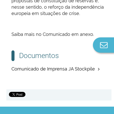
propostas de constituição de reservas e,
nesse sentido, o reforço da independência
europeia em situações de crise.
Saiba mais no Comunicado em anexo.
Co
n
Documentos
Comunicado de Imprensa JA Stockpile