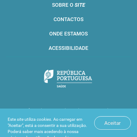
SOBRE O
SITE
CONTACTOS
ONDE ESTAMOS
ACESSIBILIDADE
Infarmed © 2016. Todos os direitos reservados
Este
site
utiliza
cookies
. Ao carregar em
Aceitar
"Aceitar", está a consentir a sua utilização.
Poderá saber mais acedendo à nossa