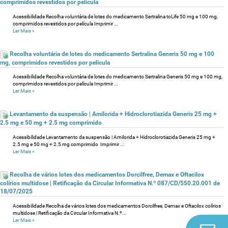
comprimidos revestidos por película
Acessibilidade Recolha voluntária de lotes do medicamento Sertralina toLife 50 mg e 100 mg,
comprimidos revestidos por película Imprimir ...
Ler Mais
»
Recolha voluntária de lotes do medicamento Sertralina Generis 50 mg e 100
mg, comprimidos revestidos por película
Acessibilidade Recolha voluntária de lotes do medicamento Sertralina Generis 50 mg e 100 mg,
comprimidos revestidos por película Imprimir ...
Ler Mais
»
Levantamento da suspensão | Amilorida + Hidroclorotiazida Generis 25 mg +
2.5 mg e 50 mg + 2.5 mg comprimido
Acessibilidade Levantamento da suspensão | Amilorida + Hidroclorotiazida Generis 25 mg +
2.5 mg e 50 mg + 2.5 mg comprimido Imprimir ...
Ler Mais
»
Recolha de vários lotes dos medicamentos Dorcilfree, Demax e Oftacilox
colírios multidose | Retificação da Circular Informativa N.º 087/CD/550.20.001 de
18/07/2025
Acessibilidade Recolha de vários lotes dos medicamentos Dorcilfree, Demax e Oftacilox colírios
multidose | Retificação da Circular Informativa N.º...
Ler Mais
»
Co