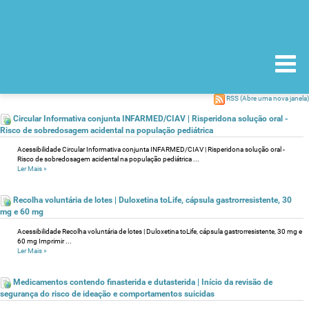
RSS
(Abre uma nova janela)
Circular Informativa conjunta INFARMED/CIAV | Risperidona solução oral -
Risco de sobredosagem acidental na população pediátrica
Acessibilidade Circular Informativa conjunta INFARMED/CIAV | Risperidona solução oral -
Risco de sobredosagem acidental na população pediátrica ...
Ler Mais
»
Recolha voluntária de lotes | Duloxetina toLife, cápsula gastrorresistente, 30
mg e 60 mg
Acessibilidade Recolha voluntária de lotes | Duloxetina toLife, cápsula gastrorresistente, 30 mg e
60 mg Imprimir ...
Ler Mais
»
Medicamentos contendo finasterida e dutasterida | Início da revisão de
segurança do risco de ideação e comportamentos suicidas