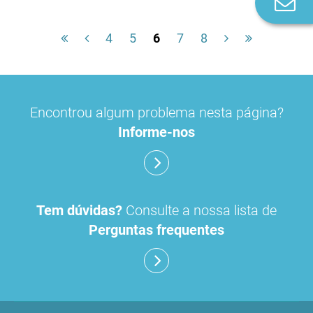
n
4
5
6
7
8
Encontrou algum problema nesta página?
Informe-nos
Tem dúvidas?
Consulte a nossa lista de
Perguntas frequentes