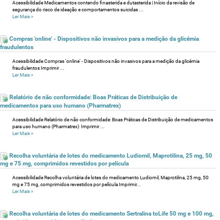
Acessibilidade Medicamentos contendo finasterida e dutasterida | Início da revisão de
segurança do risco de ideação e comportamentos suicidas ...
Ler Mais
»
Compras 'online' - Dispositivos não invasivos para a medição da glicémia
fraudulentos
Acessibilidade Compras 'online' - Dispositivos não invasivos para a medição da glicémia
fraudulentos Imprimir ...
Ler Mais
»
Relatório de não conformidade: Boas Práticas de Distribuição de
medicamentos para uso humano (Pharmatrex)
Acessibilidade Relatório de não conformidade: Boas Práticas de Distribuição de medicamentos
para uso humano (Pharmatrex) Imprimir ...
Ler Mais
»
Recolha voluntária de lotes do medicamento Ludiomil, Maprotilina, 25 mg, 50
mg e 75 mg, comprimidos revestidos por película
Acessibilidade Recolha voluntária de lotes do medicamento Ludiomil, Maprotilina, 25 mg, 50
mg e 75 mg, comprimidos revestidos por película Imprimir...
Ler Mais
»
Recolha voluntária de lotes do medicamento Sertralina toLife 50 mg e 100 mg,