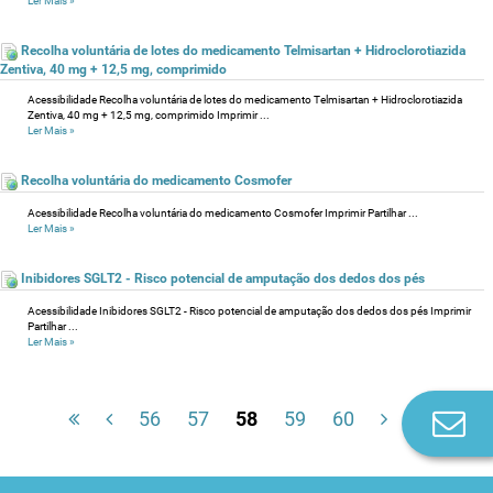
Ler Mais
»
Recolha voluntária de lotes do medicamento Telmisartan + Hidroclorotiazida
Zentiva, 40 mg + 12,5 mg, comprimido
Acessibilidade Recolha voluntária de lotes do medicamento Telmisartan + Hidroclorotiazida
Zentiva, 40 mg + 12,5 mg, comprimido Imprimir ...
Ler Mais
»
Recolha voluntária do medicamento Cosmofer
Acessibilidade Recolha voluntária do medicamento Cosmofer Imprimir Partilhar ...
Ler Mais
»
Inibidores SGLT2 - Risco potencial de amputação dos dedos dos pés
Acessibilidade Inibidores SGLT2 - Risco potencial de amputação dos dedos dos pés Imprimir
Partilhar ...
Ler Mais
»
56
57
58
59
60
Co
n