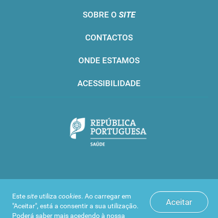
SOBRE O
SITE
CONTACTOS
ONDE ESTAMOS
ACESSIBILIDADE
Infarmed © 2016. Todos os direitos reservados
Este
site
utiliza
cookies
. Ao carregar em
Aceitar
"Aceitar", está a consentir a sua utilização.
Poderá saber mais acedendo à nossa