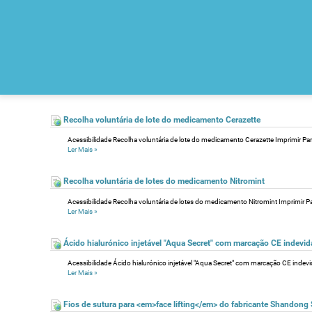
Recolha voluntária de lote do medicamento Cerazette
Acessibilidade Recolha voluntária de lote do medicamento Cerazette Imprimir Parti
Ler Mais
»
Recolha voluntária de lotes do medicamento Nitromint
Acessibilidade Recolha voluntária de lotes do medicamento Nitromint Imprimir Part
Ler Mais
»
Ácido hialurónico injetável "Aqua Secret" com marcação CE indevid
Acessibilidade Ácido hialurónico injetável "Aqua Secret" com marcação CE indevida
Ler Mais
»
Fios de sutura para <em>face lifting</em> do fabricante Shandong