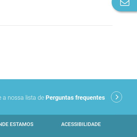
Co
n
 a nossa lista de
Perguntas frequentes
NDE ESTAMOS
ACESSIBILIDADE