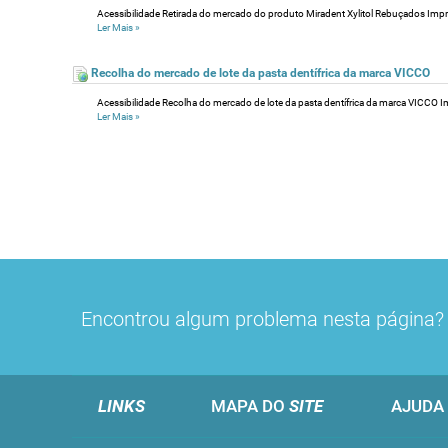
Acessibilidade Retirada do mercado do produto Miradent Xylitol Rebuçados Imprimi
Ler Mais
»
Recolha do mercado de lote da pasta dentífrica da marca VICCO
Acessibilidade Recolha do mercado de lote da pasta dentífrica da marca VICCO Impr
Ler Mais
»
Encontrou algum problema nesta página
LINKS
MAPA DO
SITE
AJUDA