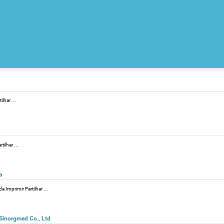
lhar ...
ilhar ...
a
 Imprimir Partilhar ...
 Sinorgmed Co., Ltd