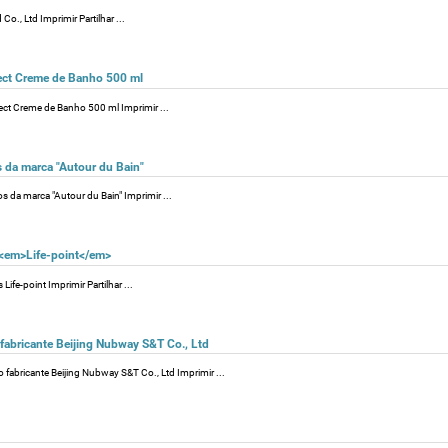
o., Ltd Imprimir Partilhar ...
tect Creme de Banho 500 ml
tect Creme de Banho 500 ml Imprimir ...
 da marca "Autour du Bain"
 da marca "Autour du Bain" Imprimir ...
 <em>Life-point</em>
fe-point Imprimir Partilhar ...
fabricante Beijing Nubway S&T Co., Ltd
fabricante Beijing Nubway S&T Co., Ltd Imprimir ...