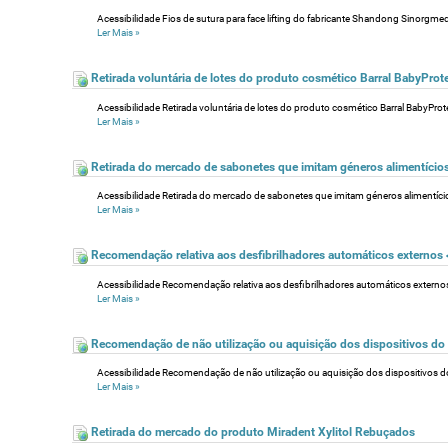
Acessibilidade Fios de sutura para face lifting do fabricante Shandong Sinorgmed C
Ler Mais
»
Retirada voluntária de lotes do produto cosmético Barral BabyPro
Acessibilidade Retirada voluntária de lotes do produto cosmético Barral BabyPro
Ler Mais
»
Retirada do mercado de sabonetes que imitam géneros alimentícios
Acessibilidade Retirada do mercado de sabonetes que imitam géneros alimentícios
Ler Mais
»
Recomendação relativa aos desfibrilhadores automáticos externos
Acessibilidade Recomendação relativa aos desfibrilhadores automáticos externos Li
Ler Mais
»
Recomendação de não utilização ou aquisição dos dispositivos do 
Acessibilidade Recomendação de não utilização ou aquisição dos dispositivos do 
Ler Mais
»
Retirada do mercado do produto Miradent Xylitol Rebuçados