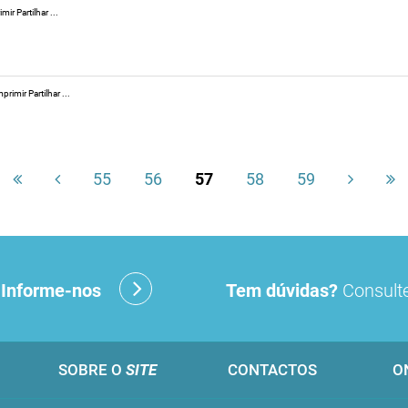
r Partilhar ...
imir Partilhar ...
55
56
57
58
59
?
Informe-nos
Tem dúvidas?
Consulte
SOBRE O
SITE
CONTACTOS
O