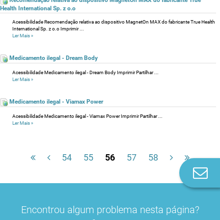
Health International Sp. z o.o
Acessibilidade Recomendação relativa ao dispositivo MagnetOn MAX do fabricante True Health
International Sp. z o.o Imprimir ...
Ler Mais
»
Medicamento ilegal - Dream Body
Acessibilidade Medicamento ilegal - Dream Body Imprimir Partilhar ...
Ler Mais
»
Medicamento ilegal - Viamax Power
Acessibilidade Medicamento ilegal - Viamax Power Imprimir Partilhar ...
Ler Mais
»
54
55
56
57
58
Co
n
Encontrou algum problema nesta página?