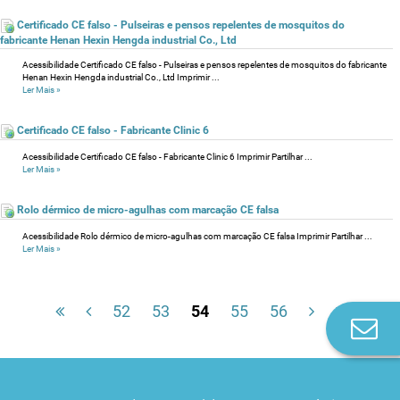
Certificado CE falso - Pulseiras e pensos repelentes de mosquitos do
fabricante Henan Hexin Hengda industrial Co., Ltd
Acessibilidade Certificado CE falso - Pulseiras e pensos repelentes de mosquitos do fabricante
Henan Hexin Hengda industrial Co., Ltd Imprimir ...
Ler Mais
»
Certificado CE falso - Fabricante Clinic 6
Acessibilidade Certificado CE falso - Fabricante Clinic 6 Imprimir Partilhar ...
Ler Mais
»
Rolo dérmico de micro-agulhas com marcação CE falsa
Acessibilidade Rolo dérmico de micro-agulhas com marcação CE falsa Imprimir Partilhar ...
Ler Mais
»
52
53
54
55
56
Co
n