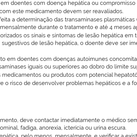
o em doentes com doença hepática ou compromisso 
s com este medicamento devem ser reavaliados.
feita a determinação das transaminases plasmáticas (A
mensalmente durante o tratamento e até 4 meses apó
orizados os sinais e sintomas de lesão hepática em 
s sugestivos de lesão hepática, o doente deve ser
nto em doentes com doenças autoimunes concomitan
minases iguais ou superiores ao dobro do limite sup
s medicamentos ou produtos com potencial hepatotó
 o risco de desenvolver problemas hepáticos e a f
mento, deve contactar imediatamente o médico semp
minal, fadiga, anorexia, icterícia ou urina escura.
epática, pelo menos, mensalmente, e verificar a exis