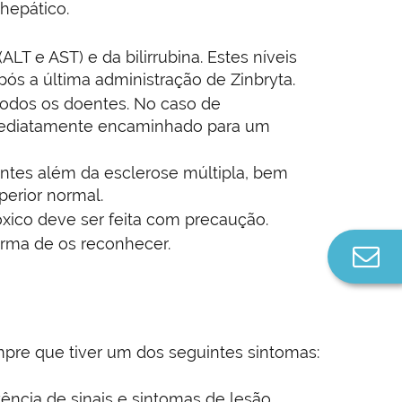
hepático.
LT e AST) e da bilirrubina. Estes níveis
s a última administração de Zinbryta.
todos os doentes. No caso de
 imediatamente encaminhado para um
tes além da esclerose múltipla, bem
erior normal.
xico deve ser feita com precaução.
orma de os reconhecer.
Co
n
re que tiver um dos seguintes sintomas:
tência de sinais e sintomas de lesão