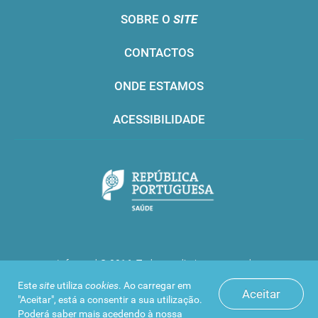
SOBRE O
SITE
CONTACTOS
ONDE ESTAMOS
ACESSIBILIDADE
Infarmed © 2016. Todos os direitos reservados
Este
site
utiliza
cookies
. Ao carregar em
Aceitar
"Aceitar", está a consentir a sua utilização.
Poderá saber mais acedendo à nossa